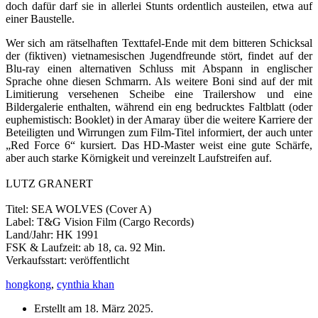
doch dafür darf sie in allerlei Stunts ordentlich austeilen, etwa auf
einer Baustelle.
Wer sich am rätselhaften Texttafel-Ende mit dem bitteren Schicksal
der (fiktiven) vietnamesischen Jugendfreunde stört, findet auf der
Blu-ray einen alternativen Schluss mit Abspann in englischer
Sprache ohne diesen Schmarrn. Als weitere Boni sind auf der mit
Limitierung versehenen Scheibe eine Trailershow und eine
Bildergalerie enthalten, während ein eng bedrucktes Faltblatt (oder
euphemistisch: Booklet) in der Amaray über die weitere Karriere der
Beteiligten und Wirrungen zum Film-Titel informiert, der auch unter
„Red Force 6“ kursiert. Das HD-Master weist eine gute Schärfe,
aber auch starke Körnigkeit und vereinzelt Laufstreifen auf.
LUTZ GRANERT
Titel: SEA WOLVES (Cover A)
Label: T&G Vision Film (Cargo Records)
Land/Jahr: HK 1991
FSK & Laufzeit: ab 18, ca. 92 Min.
Verkaufsstart: veröffentlicht
hongkong
,
cynthia khan
Erstellt am
18. März 2025
.