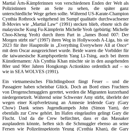
Martial Arts-Kämpferinnen von verschiedenen Enden der Welt als
Polizistinnen Seite an Seite zu sehen, die später ganz
unterschiedliche Wege gehen sollte. Während US-Karate-Champion
Cynthia Rothrock weitgehend im Sumpf qualitativ durchwachsener
B-Movies wie „Martial Law“ (1991) stecken blieb, ebnete sich die
malaysische Kung Fu-Kämpferin Michelle Yeoh (gebürtig: Michelle
Choo-Kheng Yeoh) durch ihren Part in „James Bond 007: Der
Morgen stirbt nie“ (1997) ihren Weg in Hollywoods A-Liga, bis sie
2023 für ihre Hauptrolle in „Everything Everywhere All at Once“
mit dem Oscar ausgezeichnet wurde. Beide waren die Vorbilder für
die taiwanesische Kampfsportlerin Yang Li-Tsing, auch bei ihrem
Künstlernamen: Als Cynthia Khan mischte sie in den ausgehenden
80er und 90er Jahren Hongkongs Actionkino ordentlich auf – so
wie in SEA WOLVES (1991).
Ein vietnamesisches Flüchtlingsboot fängt Feuer – und die
Passagiere haben scheinbar Glück. Doch an Bord eines Frachters
von Drogenschmugglers gerettet, werden die Migranten kurzerhand
niedergemetzelt. Während seine Schwester Amy stirbt, überlebt der
wegen einer Kopfverletzung an Amnesie leidende Gary (Gary
Chow) Dank seines Jugendkumpels John (Simon Yam), der
ebenfalls zur Crew gehört. Im Hafen eingelaufen gelingt Gary die
Flucht. Und da die Crew befürchtet, dass er das Massaker
ausplaudern könnte, heften sich die Schmuggler ebenso an seine
Fersen wie Polizeiinspektorin Yeung (Cynthia Khan), die Gary