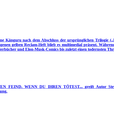
fine Känguru nach dem Abschluss der ursprünglichen Trilogie („
genen gelben Reclam-Heft blieb es multimedial präsent. Währen
derbücher und Elon-Musk-Comics bis zuletzt einen todernsten Thri
EN FEIND. WENN DU IHREN TÖTEST...
greift Autor S
dung.