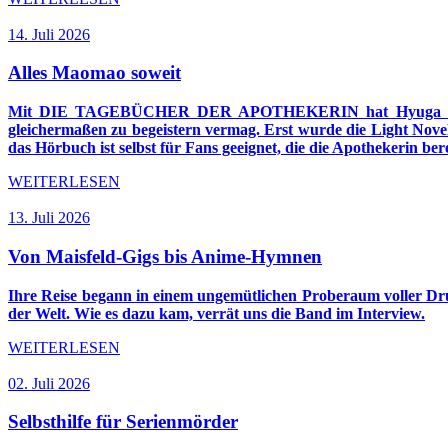
14. Juli 2026
Alles Maomao soweit
Mit DIE TAGEBÜCHER DER APOTHEKERIN hat Hyuga Natsu ein
gleichermaßen zu begeistern vermag. Erst wurde die Light Nove
das Hörbuch ist selbst für Fans geeignet, die die Apothekerin be
WEITERLESEN
13. Juli 2026
Von Maisfeld‑Gigs bis Anime‑Hymnen
Ihre Reise begann in einem ungemütlichen Proberaum voller Dru
der Welt. Wie es dazu kam, verrät uns die Band im Interview.
WEITERLESEN
02. Juli 2026
Selbsthilfe für Serienmörder