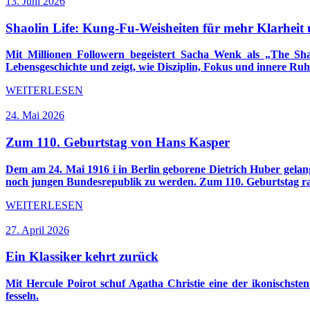
13. Juni 2026
Shaolin Life: Kung-Fu-Weisheiten für mehr Klarheit 
Mit Millionen Followern begeistert Sacha Wenk als „The Sh
Lebensgeschichte und zeigt, wie Disziplin, Fokus und innere Ru
WEITERLESEN
24. Mai 2026
Zum 110. Geburtstag von Hans Kasper
Dem am 24. Mai 1916 i in Berlin geborene Dietrich Huber gelan
noch jungen Bundesrepublik zu werden. Zum 110. Geburtstag ra
WEITERLESEN
27. April 2026
Ein Klassiker kehrt zurück
Mit Hercule Poirot schuf Agatha Christie eine der ikonischs
fesseln.