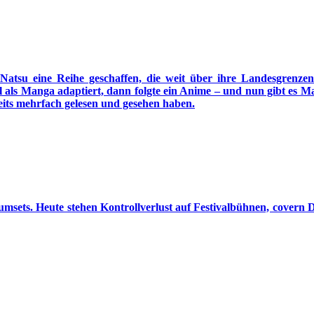
e Reihe geschaffen, die weit über ihre Landesgrenzen hi
l als Manga adaptiert, dann folgte ein Anime – und nun gibt es M
reits mehrfach gelesen und gesehen haben.
msets. Heute stehen Kontrollverlust auf Festivalbühnen, covern 