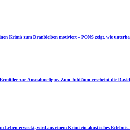
einen Krimis zum Dranbleiben motiviert – PONS zeigt, wie unterh
 Ermittler zur Ausnahmefigur. Zum Jubiläum erscheint die David-
m Leben erweckt, wird aus einem Krimi ein akustisches Erlebnis.