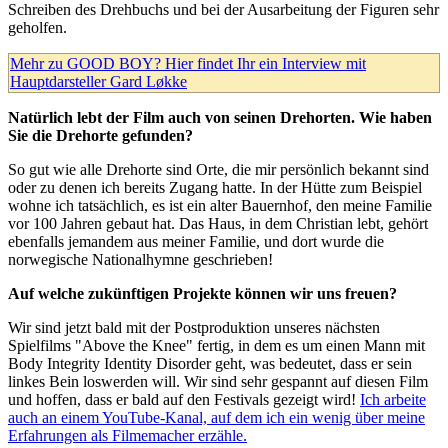
Schreiben des Drehbuchs und bei der Ausarbeitung der Figuren sehr
geholfen.
Mehr zu GOOD BOY? Hier findet Ihr ein Interview mit
Hauptdarsteller Gard Løkke
Natürlich lebt der Film auch von seinen Drehorten. Wie haben
Sie die Drehorte gefunden?
So gut wie alle Drehorte sind Orte, die mir persönlich bekannt sind
oder zu denen ich bereits Zugang hatte. In der Hütte zum Beispiel
wohne ich tatsächlich, es ist ein alter Bauernhof, den meine Familie
vor 100 Jahren gebaut hat. Das Haus, in dem Christian lebt, gehört
ebenfalls jemandem aus meiner Familie, und dort wurde die
norwegische Nationalhymne geschrieben!
Auf welche zukünftigen Projekte können wir uns freuen?
Wir sind jetzt bald mit der Postproduktion unseres nächsten
Spielfilms "Above the Knee" fertig, in dem es um einen Mann mit
Body Integrity Identity Disorder geht, was bedeutet, dass er sein
linkes Bein loswerden will. Wir sind sehr gespannt auf diesen Film
und hoffen, dass er bald auf den Festivals gezeigt wird!
Ich arbeite
auch an einem YouTube-Kanal, auf dem ich ein wenig über meine
Erfahrungen als Filmemacher erzähle.