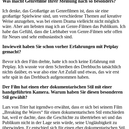
Was macht Genrefilme Ihrer Meinung nach so besonders?
Ich denke, das Großartige an Genrefilmen ist, dass sie eine
großartige Spielwiese sind, um verschiedene Themen auf kreative
Weise anzugehen, was bei einem Drama vielleicht nicht möglich
wäre. Aber am liebsten mag ich an Genre-Filmen das Publikum. Ich
habe das Gefühl, dass die Liebhaber von Genre-Filmen sehr offen
für Neues und sehr enthusiastisch sind.
Inwieweit haben Sie schon vorher Erfahrungen mit Petplay
gemacht?
Bevor ich den Film drehte, hatte ich noch keine Erfahrung mit
Petplay. Ich wusste vor dem Schreiben des Drehbuchs tatsächlich
nichts daüber, es war also eine Art Zufall und etwas, das wir erst
sehr spät in das Drehbuch aufgenommen haben.
Der Film hat einen eher dokumentarischen Stil mit einer
handgeführten Kamera. Warum haben Sie diesen besonderen
Stil gewählt?
Lars von Trier hat irgendwo erwähnt, dass er sich bei seinem Film
„Breaking the Waves“ für einen dokumentarischen Stil entschieden
hat, weil er dachte, dass die Geschichte zu übertrieben sei und das
Publikum nicht in der Lage sein würde, seine Ungläubigkeit zu
überwinden. Er entschied sich für einen eher dokumentarischen Stil,