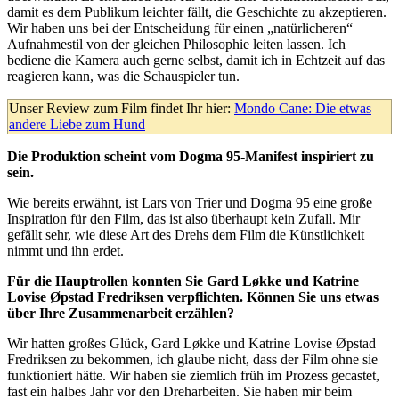
damit es dem Publikum leichter fällt, die Geschichte zu akzeptieren.
Wir haben uns bei der Entscheidung für einen „natürlicheren“
Aufnahmestil von der gleichen Philosophie leiten lassen. Ich
bediene die Kamera auch gerne selbst, damit ich in Echtzeit auf das
reagieren kann, was die Schauspieler tun.
Unser Review zum Film findet Ihr hier:
Mondo Cane: Die etwas
andere Liebe zum Hund
Die Produktion scheint vom Dogma 95-Manifest inspiriert zu
sein.
Wie bereits erwähnt, ist Lars von Trier und Dogma 95 eine große
Inspiration für den Film, das ist also überhaupt kein Zufall. Mir
gefällt sehr, wie diese Art des Drehs dem Film die Künstlichkeit
nimmt und ihn erdet.
Für die Hauptrollen konnten Sie Gard Løkke und Katrine
Lovise Øpstad Fredriksen verpflichten. Können Sie uns etwas
über Ihre Zusammenarbeit erzählen?
Wir hatten großes Glück, Gard Løkke und Katrine Lovise Øpstad
Fredriksen zu bekommen, ich glaube nicht, dass der Film ohne sie
funktioniert hätte. Wir haben sie ziemlich früh im Prozess gecastet,
fast ein halbes Jahr vor den Dreharbeiten. Sie haben mir beim