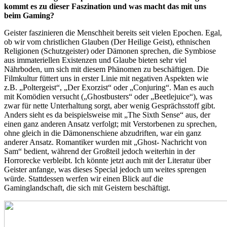
kommt es zu dieser Faszination und was macht das mit uns
beim Gaming?
Geister faszinieren die Menschheit bereits seit vielen Epochen. Egal,
ob wir vom christlichen Glauben (Der Heilige Geist), ethnischen
Religionen (Schutzgeister) oder Dämonen sprechen, die Symbiose
aus immateriellen Existenzen und Glaube bieten sehr viel
Nährboden, um sich mit diesem Phänomen zu beschäftigen. Die
Filmkultur füttert uns in erster Linie mit negativen Aspekten wie
z.B. „Poltergeist“, „Der Exorzist“ oder „Conjuring“. Man es auch
mit Komödien versucht („Ghostbusters“ oder „Beetlejuice“), was
zwar für nette Unterhaltung sorgt, aber wenig Gesprächsstoff gibt.
Anders sieht es da beispielsweise mit „The Sixth Sense“ aus, der
einen ganz anderen Ansatz verfolgt; mit Verstorbenen zu sprechen,
ohne gleich in die Dämonenschiene abzudriften, war ein ganz
anderer Ansatz. Romantiker wurden mit „Ghost- Nachricht von
Sam“ bedient, während der Großteil jedoch weiterhin in der
Horrorecke verbleibt. Ich könnte jetzt auch mit der Literatur über
Geister anfange, was dieses Special jedoch um weites sprengen
würde. Stattdessen werfen wir einen Blick auf die
Gaminglandschaft, die sich mit Geistern beschäftigt.