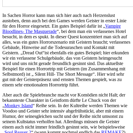
In Sachen Horror kann man sich hier auch nach Herzenslust
austoben, denn auch bei den Games werden Geister in erster Linie
für den Horror eingesetzt. Ein gutes Beispiel dafür ist „
Vampire
Bloodlines- The Masquerade
“, bei dem man ein verlassenes Hotel
besucht, in dem es spukt. In dieser Quest konzentriert man sich auf
alles, was ein gutes Horrorszenario mit Geistern braucht; verlassenes
Gebäude, Hinweise auf die Todesuraschen und Kontakt mit
Geistern. „Dread Out“ist ebenfalls ein gutes Beispiel; hier erkunden
wir ein verlassene Schulgebäude, das von Geistern heimgesucht
wird und uns nicht gerade freundlich gesinnt sind. Das aktuellste
Beispiel für einen Horrortrip mit Geistern (im Zusammenhang mit
Selbstmord) ist „ Silent Hill- The Short Message“. Hier wird sehr
gut mit der Geisterpräsenz und ernsten Themen gespielt, was zu
einem sehr emotionalem Horrortrip führt.
Aber auch die Spielebranche macht vor Komödien nicht Halt; der
bekannteste Charakter in Geistform dürfte Le Chuck von der
„
Monkey Island
“ Reihe sein. In der Kultreihe werden Themen wie
Voodoo und Geister sehr intensiv abgefrühstückt, aber mit einem
Humor, der seinesgleichen sucht und der Reihe nicht umsonst zu
seinem Kultstatus verholfen hat. Allerdings müssen die Geister
einem auch nicht immer feindlich gesinnt sein, wie beispielsweise
„
Soul Reaver 2
“ (wann kommt nochmal endlich das
REMAKE
?)