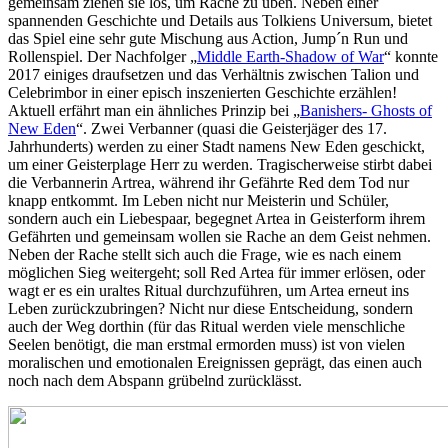
gemeinsam ziehen sie los, um Rache zu üben. Neben einer
spannenden Geschichte und Details aus Tolkiens Universum, bietet
das Spiel eine sehr gute Mischung aus Action, Jump´n Run und
Rollenspiel. Der Nachfolger „
Middle Earth-Shadow of War
“ konnte
2017 einiges draufsetzen und das Verhältnis zwischen Talion und
Celebrimbor in einer episch inszenierten Geschichte erzählen!
Aktuell erfährt man ein ähnliches Prinzip bei „
Banishers- Ghosts of
New Eden
“. Zwei Verbanner (quasi die Geisterjäger des 17.
Jahrhunderts) werden zu einer Stadt namens New Eden geschickt,
um einer Geisterplage Herr zu werden. Tragischerweise stirbt dabei
die Verbannerin Artrea, während ihr Gefährte Red dem Tod nur
knapp entkommt. Im Leben nicht nur Meisterin und Schüler,
sondern auch ein Liebespaar, begegnet Artea in Geisterform ihrem
Gefährten und gemeinsam wollen sie Rache an dem Geist nehmen.
Neben der Rache stellt sich auch die Frage, wie es nach einem
möglichen Sieg weitergeht; soll Red Artea für immer erlösen, oder
wagt er es ein uraltes Ritual durchzuführen, um Artea erneut ins
Leben zurückzubringen? Nicht nur diese Entscheidung, sondern
auch der Weg dorthin (für das Ritual werden viele menschliche
Seelen benötigt, die man erstmal ermorden muss) ist von vielen
moralischen und emotionalen Ereignissen geprägt, das einen auch
noch nach dem Abspann grübelnd zurücklässt.