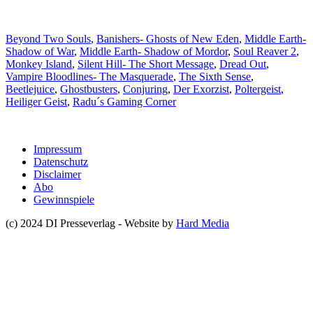
Beyond Two Souls
,
Banishers- Ghosts of New Eden
,
Middle Earth-
Shadow of War
,
Middle Earth- Shadow of Mordor
,
Soul Reaver 2
,
Monkey Island
,
Silent Hill- The Short Message
,
Dread Out
,
Vampire Bloodlines- The Masquerade
,
The Sixth Sense
,
Beetlejuice
,
Ghostbusters
,
Conjuring
,
Der Exorzist
,
Poltergeist
,
Heiliger Geist
,
Radu´s Gaming Corner
Impressum
Datenschutz
Disclaimer
Abo
Gewinnspiele
(c) 2024 DI Presseverlag - Website by
Hard Media