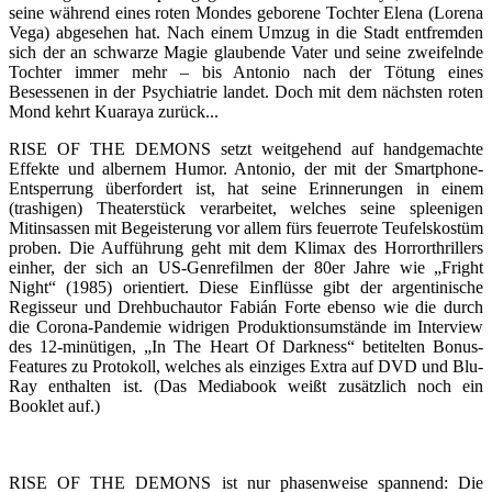
seine während eines roten Mondes geborene Tochter Elena (Lorena
Vega) abgesehen hat. Nach einem Umzug in die Stadt entfremden
sich der an schwarze Magie glaubende Vater und seine zweifelnde
Tochter immer mehr – bis Antonio nach der Tötung eines
Besessenen in der Psychiatrie landet. Doch mit dem nächsten roten
Mond kehrt Kuaraya zurück...
RISE OF THE DEMONS setzt weitgehend auf handgemachte
Effekte und albernem Humor. Antonio, der mit der Smartphone-
Entsperrung überfordert ist, hat seine Erinnerungen in einem
(trashigen) Theaterstück verarbeitet, welches seine spleenigen
Mitinsassen mit Begeisterung vor allem fürs feuerrote Teufelskostüm
proben. Die Aufführung geht mit dem Klimax des Horrorthrillers
einher, der sich an US-Genrefilmen der 80er Jahre wie „Fright
Night“ (1985) orientiert. Diese Einflüsse gibt der argentinische
Regisseur und Drehbuchautor Fabián Forte ebenso wie die durch
die Corona-Pandemie widrigen Produktionsumstände im Interview
des 12-minütigen, „In The Heart Of Darkness“ betitelten Bonus-
Features zu Protokoll, welches als einziges Extra auf DVD und Blu-
Ray enthalten ist. (Das Mediabook weißt zusätzlich noch ein
Booklet auf.)
RISE OF THE DEMONS ist nur phasenweise spannend: Die