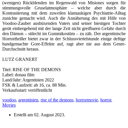
(wenigen) Rückblenden im Regenwald von Misiones sorgen für
stimmungsvolle Gruselatmosphäre – welche aber durch die
Kontrastierung mit dem zuweilen klamaukigen Psychiatrie-Alltag
zunichte gemacht wird. Auch die Annäherung des mit Hilfe von
Voodoo-Zauber ausbüxenden Vaters und seiner biestigen Tochter
gerät einhergehend mit der lange Zeit nicht greifbaren Gefahr durch
den Dämon – stilecht im Gummikostüm – zu zäh. Der argentinische
Horrorthriller bietet zwar in der Schlussviertelstunde einige deftige
handgemachte Gore-Effekte auf, ragt aber nie aus dem Genre-
Durchschnitt heraus.
LUTZ GRANERT
Titel: RISE OF THE DEMONS
Label: donau film
Land/Jahr: Argentinien 2022
FSK & Laufzeit: ab 16, ca. 88 Min.
Verkaufsstart: veröffentlicht
voodoo
,
argentinien
,
rise of the demons
,
horrormovie
,
horror
,
Movies
Erstellt am
02. August 2023
.