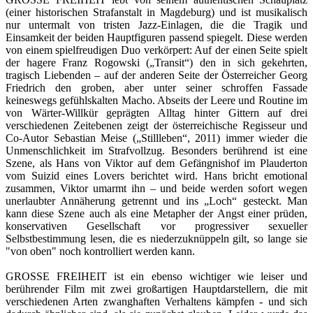
(einer historischen Strafanstalt in Magdeburg) und ist musikalisch
nur untermalt von tristen Jazz-Einlagen, die die Tragik und
Einsamkeit der beiden Hauptfiguren passend spiegelt. Diese werden
von einem spielfreudigen Duo verkörpert: Auf der einen Seite spielt
der hagere Franz Rogowski („Transit“) den in sich gekehrten,
tragisch Liebenden – auf der anderen Seite der Österreicher Georg
Friedrich den groben, aber unter seiner schroffen Fassade
keineswegs gefühlskalten Macho. Abseits der Leere und Routine im
von Wärter-Willkür geprägten Alltag hinter Gittern auf drei
verschiedenen Zeitebenen zeigt der österreichische Regisseur und
Co-Autor Sebastian Meise („Stillleben“, 2011) immer wieder die
Unmenschlichkeit im Strafvollzug. Besonders berührend ist eine
Szene, als Hans von Viktor auf dem Gefängnishof im Plauderton
vom Suizid eines Lovers berichtet wird. Hans bricht emotional
zusammen, Viktor umarmt ihn – und beide werden sofort wegen
unerlaubter Annäherung getrennt und ins „Loch“ gesteckt. Man
kann diese Szene auch als eine Metapher der Angst einer prüden,
konservativen Gesellschaft vor progressiver sexueller
Selbstbestimmung lesen, die es niederzuknüppeln gilt, so lange sie
"von oben" noch kontrolliert werden kann.
GROSSE FREIHEIT ist ein ebenso wichtiger wie leiser und
berührender Film mit zwei großartigen Hauptdarstellern, die mit
verschiedenen Arten zwanghaften Verhaltens kämpfen - und sich