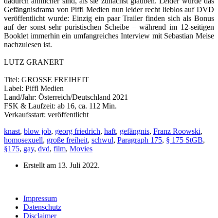
dadurch ähnlicher sind, als sie zunächst glauben. Leider wurde das
Gefängnisdrama von Piffl Medien nun leider recht lieblos auf DVD
veröffentlicht wurde: Einzig ein paar Trailer finden sich als Bonus
auf der sonst sehr puristischen Scheibe – während im 12-seitigen
Booklet immerhin ein umfangreiches Interview mit Sebastian Meise
nachzulesen ist.
LUTZ GRANERT
Titel: GROSSE FREIHEIT
Label: Piffl Medien
Land/Jahr: Österreich/Deutschland 2021
FSK & Laufzeit: ab 16, ca. 112 Min.
Verkaufsstart: veröffentlicht
knast
,
blow job
,
georg friedrich
,
haft
,
gefängnis
,
Franz Roowski
,
homosexuell
,
große freiheit
,
schwul
,
Paragraph 175
,
§ 175 StGB
,
§175
,
gay
,
dvd
,
film
,
Movies
Erstellt am
13. Juli 2022
.
Impressum
Datenschutz
Disclaimer