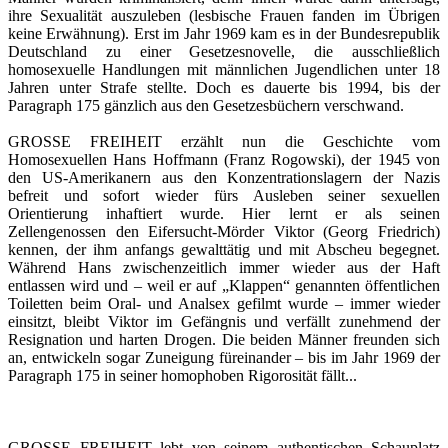
ihre Sexualität auszuleben (lesbische Frauen fanden im Übrigen
keine Erwähnung). Erst im Jahr 1969 kam es in der Bundesrepublik
Deutschland zu einer Gesetzesnovelle, die ausschließlich
homosexuelle Handlungen mit männlichen Jugendlichen unter 18
Jahren unter Strafe stellte. Doch es dauerte bis 1994, bis der
Paragraph 175 gänzlich aus den Gesetzesbüchern verschwand.
GROSSE FREIHEIT erzählt nun die Geschichte vom
Homosexuellen Hans Hoffmann (Franz Rogowski), der 1945 von
den US-Amerikanern aus den Konzentrationslagern der Nazis
befreit und sofort wieder fürs Ausleben seiner sexuellen
Orientierung inhaftiert wurde. Hier lernt er als seinen
Zellengenossen den Eifersucht-Mörder Viktor (Georg Friedrich)
kennen, der ihm anfangs gewalttätig und mit Abscheu begegnet.
Während Hans zwischenzeitlich immer wieder aus der Haft
entlassen wird und – weil er auf „Klappen“ genannten öffentlichen
Toiletten beim Oral- und Analsex gefilmt wurde – immer wieder
einsitzt, bleibt Viktor im Gefängnis und verfällt zunehmend der
Resignation und harten Drogen. Die beiden Männer freunden sich
an, entwickeln sogar Zuneigung füreinander – bis im Jahr 1969 der
Paragraph 175 in seiner homophoben Rigorosität fällt...
GROSSE FREIHEIT lebt von seinem authentischen Schauplatz