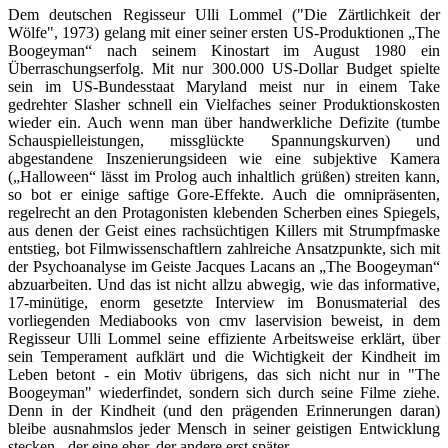
Dem deutschen Regisseur Ulli Lommel ("Die Zärtlichkeit der
Wölfe", 1973) gelang mit einer seiner ersten US-Produktionen „The
Boogeyman“ nach seinem Kinostart im August 1980 ein
Überraschungserfolg. Mit nur 300.000 US-Dollar Budget spielte
sein im US-Bundesstaat Maryland meist nur in einem Take
gedrehter Slasher schnell ein Vielfaches seiner Produktionskosten
wieder ein. Auch wenn man über handwerkliche Defizite (tumbe
Schauspielleistungen, missglückte Spannungskurven) und
abgestandene Inszenierungsideen wie eine subjektive Kamera
(„Halloween“ lässt im Prolog auch inhaltlich grüßen) streiten kann,
so bot er einige saftige Gore-Effekte. Auch die omnipräsenten,
regelrecht an den Protagonisten klebenden Scherben eines Spiegels,
aus denen der Geist eines rachsüchtigen Killers mit Strumpfmaske
entstieg, bot Filmwissenschaftlern zahlreiche Ansatzpunkte, sich mit
der Psychoanalyse im Geiste Jacques Lacans an „The Boogeyman“
abzuarbeiten. Und das ist nicht allzu abwegig, wie das informative,
17-minütige, enorm gesetzte Interview im Bonusmaterial des
vorliegenden Mediabooks von cmv laservision beweist, in dem
Regisseur Ulli Lommel seine effiziente Arbeitsweise erklärt, über
sein Temperament aufklärt und die Wichtigkeit der Kindheit im
Leben betont - ein Motiv übrigens, das sich nicht nur in "The
Boogeyman" wiederfindet, sondern sich durch seine Filme ziehe.
Denn in der Kindheit (und den prägenden Erinnerungen daran)
bleibe ausnahmslos jeder Mensch in seiner geistigen Entwicklung
stecken - der eine eher, der andere erst später.