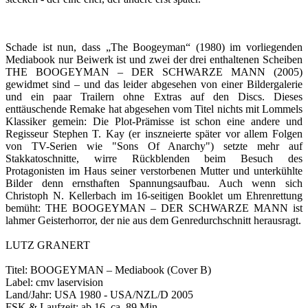
Schade ist nun, dass „The Boogeyman“ (1980) im vorliegenden
Mediabook nur Beiwerk ist und zwei der drei enthaltenen Scheiben
THE BOOGEYMAN – DER SCHWARZE MANN (2005)
gewidmet sind – und das leider abgesehen von einer Bildergalerie
und ein paar Trailern ohne Extras auf den Discs. Dieses
enttäuschende Remake hat abgesehen vom Titel nichts mit Lommels
Klassiker gemein: Die Plot-Prämisse ist schon eine andere und
Regisseur Stephen T. Kay (er inszneierte später vor allem Folgen
von TV-Serien wie "Sons Of Anarchy") setzte mehr auf
Stakkatoschnitte, wirre Rückblenden beim Besuch des
Protagonisten im Haus seiner verstorbenen Mutter und unterkühlte
Bilder denn ernsthaften Spannungsaufbau. Auch wenn sich
Christoph N. Kellerbach im 16-seitigen Booklet um Ehrenrettung
bemüht: THE BOOGEYMAN – DER SCHWARZE MANN ist
lahmer Geisterhorror, der nie aus dem Genredurchschnitt herausragt.
LUTZ GRANERT
Titel: BOOGEYMAN – Mediabook (Cover B)
Label: cmv laservision
Land/Jahr: USA 1980 - USA/NZL/D 2005
FSK & Laufzeit: ab 16, ca. 89 Min.