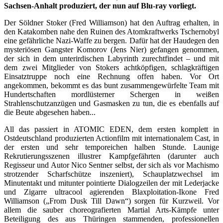
Sachsen-Anhalt produziert, der nun auf Blu-ray vorliegt.
Der Söldner Stoker (Fred Williamson) hat den Auftrag erhalten, in
den Katakomben nahe den Ruinen des Atomkraftwerks Tschernobyl
eine gefährliche Nazi-Waffe zu bergen. Dafür hat der Haudegen den
mysteriösen Gangster Komorov (Jens Nier) gefangen genommen,
der sich in dem unterirdischen Labyrinth zurechtfindet – und mit
dem zwei Mitglieder von Stokers achtköpfigen, schlagkräftigen
Einsatztruppe noch eine Rechnung offen haben. Vor Ort
angekommen, bekommt es das bunt zusammengewürfelte Team mit
Hundertschaften mordlüsterner Schergen in weißen
Strahlenschutzanzügen und Gasmasken zu tun, die es ebenfalls auf
die Beute abgesehen haben...
All das passiert in ATOMIC EDEN, dem ersten komplett in
Ostdeutschland produzierten Actionfilm mit internationalem Cast, in
der ersten und sehr temporeichen halben Stunde. Launige
Rekrutierungsszenen illustrer Kampfgefährten (darunter auch
Regisseur und Autor Nico Sentner selbst, der sich als vor Machismo
strotzender Scharfschütze inszeniert), Schauplatzwechsel im
Minutentakt und mitunter pointierte Dialogzeilen der mit Lederjacke
und Zigarre ultracool agierenden Blaxploitation-Ikone Fred
Williamson („From Dusk Till Dawn“) sorgen für Kurzweil. Vor
allem die sauber choreografierten Martial Arts-Kämpfe unter
Beteiligung des aus Thüringen stammenden, professionellen