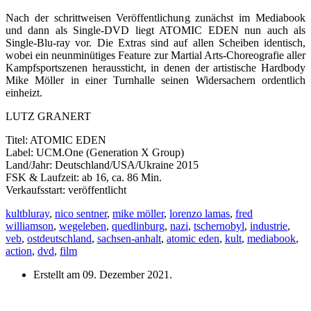
Nach der schrittweisen Veröffentlichung zunächst im Mediabook
und dann als Single-DVD liegt ATOMIC EDEN nun auch als
Single-Blu-ray vor. Die Extras sind auf allen Scheiben identisch,
wobei ein neunminütiges Feature zur Martial Arts-Choreografie aller
Kampfsportszenen heraussticht, in denen der artistische Hardbody
Mike Möller in einer Turnhalle seinen Widersachern ordentlich
einheizt.
LUTZ GRANERT
Titel: ATOMIC EDEN
Label: UCM.One (Generation X Group)
Land/Jahr: Deutschland/USA/Ukraine 2015
FSK & Laufzeit: ab 16, ca. 86 Min.
Verkaufsstart: veröffentlicht
kultbluray
,
nico sentner
,
mike möller
,
lorenzo lamas
,
fred
williamson
,
wegeleben
,
quedlinburg
,
nazi
,
tschernobyl
,
industrie
,
veb
,
ostdeutschland
,
sachsen-anhalt
,
atomic eden
,
kult
,
mediabook
,
action
,
dvd
,
film
Erstellt am
09. Dezember 2021
.