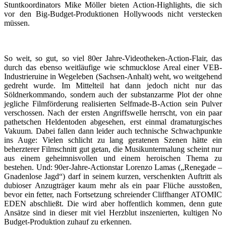
Stuntkoordinators Mike Möller bieten Action-Highlights, die sich
vor den Big-Budget-Produktionen Hollywoods nicht verstecken
müssen.
So weit, so gut, so viel 80er Jahre-Videotheken-Action-Flair, das
durch das ebenso weitläufige wie schmucklose Areal einer VEB-
Industrieruine in Wegeleben (Sachsen-Anhalt) weht, wo weitgehend
gedreht wurde. Im Mittelteil hat dann jedoch nicht nur das
Söldnerkommando, sondern auch der substanzarme Plot der ohne
jegliche Filmförderung realisierten Selfmade-B-Action sein Pulver
verschossen. Nach der ersten Angriffswelle herrscht, von ein paar
pathetschen Heldentoden abgesehen, erst einmal dramaturgisches
Vakuum. Dabei fallen dann leider auch technische Schwachpunkte
ins Auge: Vielen schlicht zu lang geratenen Szenen hätte ein
beherzterer Filmschnitt gut getan, die Musikuntermalung scheint nur
aus einem geheimnisvollen und einem heroischen Thema zu
bestehen. Und: 90er-Jahre-Actionstar Lorenzo Lamas („Renegade –
Gnadenlose Jagd“) darf in seinem kurzen, verschenkten Auftritt als
dubioser Anzugträger kaum mehr als ein paar Flüche ausstoßen,
bevor ein fetter, nach Fortsetzung schreiender Cliffhanger ATOMIC
EDEN abschließt. Die wird aber hoffentlich kommen, denn gute
Ansätze sind in dieser mit viel Herzblut inszenierten, kultigen No
Budget-Produktion zuhauf zu erkennen.