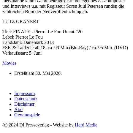
hierzulande kaum Genrebeiträge). Ein beliegendes A2-Filmposter
und Interviews u.a. mit Regisseur Søren Juul Petersen runden die
zahlreichen Boni der Neuveröffentlichung ab.
LUTZ GRANERT
Titel: FINALE - Pierrot Le Fou Uncut #20
Label: Pierrot Le Fou
Land/Jahr: Dänemark 2018
FSK & Laufzeit: ab 18, ca. 99 Min (Blu-Ray) / ca. 95 Min. (DVD)
Verkaufsstart: 5. Juni
Movies
Erstellt am
30. Mai 2020
.
Impressum
Datenschutz
Disclaimer
Abo
Gewinnspiele
(c) 2024 DI Presseverlag - Website by
Hard Media