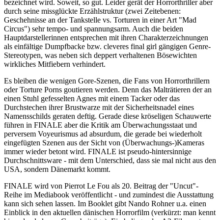
bezeichnet wird. Soweit, so gut. Leider gerät der Horrorthriller aber
durch seine missglückte Erzählstruktur (zwei Zeitebenen:
Geschehnisse an der Tankstelle vs. Torturen in einer Art "Mad
Circus") sehr tempo- und spannungsarm. Auch die beiden
Hauptdarstellerinnen entsprechen mit ihren Charakterzeichnungen
als einfältige Dumpfbacke bzw. cleveres final girl gängigen Genre-
Stereotypen, was neben sich deppert verhaltenen Bösewichten
wirkliches Mitfiebern verhindert.
Es bleiben die wenigen Gore-Szenen, die Fans von Horrorthrillern
oder Torture Porns goutieren werden. Denn das Malträtieren der an
einen Stuhl gefesselten Agnes mit einem Tacker oder das
Durchstechen ihrer Brustwarze mit der Sicherheitsnadel eines
Namensschilds geraten deftig. Gerade diese kröseligen Schauwerte
führen in FINALE aber die Kritik am Überwachungsstaat und
perversem Voyeurismus ad absurdum, die gerade bei wiederholt
eingefügten Szenen aus der Sicht von (Überwachungs-)Kameras
immer wieder betont wird. FINALE ist pseudo-hintersinnige
Durchschnittsware - mit dem Unterschied, dass sie mal nicht aus den
USA, sondern Dänemarkt kommt.
FINALE wird von Pierrot Le Fou als 20. Beitrag der "Uncut"-
Reihe im Mediabook veröffentlicht - und zumindest die Ausstattung
kann sich sehen lassen. Im Booklet gibt Nando Rohner u.a. einen
Einblick in den aktuellen dänischen Horrorfilm (verkürzt: man kennt