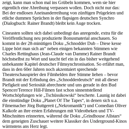
zeigt, kann man schon mal ins Grübeln kommen, wem sie hier
eigentlich eine Abreibung verpassen wollen. Doch nicht nur das:
Bei der endlosen Aneinanderreihung von zünftigen Prügeleien und
etliche dummen Sprüchen in der flapsigen deutschen Synchro
(Dialogbuch: Rainer Brandt) bleibt kein Auge trocken.
Cineasten sollten sich dabei unbedingt das anregende, extra für die
Veröffentlichung neu produzierte Bonusmaterial anschauen. So
kommt in der 28-minütigen Doku „Schnodder Dub – Diese kesse
Lippe hört man sich an“ neben einigen bekannten Stimmen wie
Charles Rettinghaus (Jean-Claude van Damme) Rainer Brandt
höchstselbst zu Wort und taucht tief ein in das bisher weitgehend
unbekannte Kapitel deutscher Filmsynchronisation. So erfährt man,
dass in den 60er Jahren noch akzentuiert sprechende
Theaterschauspieler den Filmhelden ihre Stimme liehen – bevor
Brandt mit der Erfindung des „Schnodderdeutsch“ mit all dieser
Piefigkeit und Seriosität abrechnete und uns gerade in den Bud
Spencer/Terence Hill-Filmen fast schon sinnentstellend
Wortschöpfungen wie „Tschüssikowski“ bescherte. Launig ist dabei
die einstündige Doku „Planet Of The Tapes“, in denen sich u.a.
Filmemacher Jörg Buttgereit („Nekromantik“) und Comedian Oliver
Kalkofe an ihre ersten Erfahrungen mit Videotheken und TV-
Mitschnitten erinnerten, während die Doku „Grindhouse Allstars“
dem geneigten Zuschauer weitere Klassiker des Underground-Kinos
wärmstens ans Herz legt.