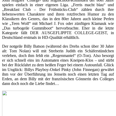
John Hughes’ College- und Highschool-Komödien der 80er Jahre
spielen einfach in einer eigenen Liga. „Ferris macht blau“ und
„Breakfast Club – Der Frühstücks-Club“ zählen durch ihre
liebenswerten Charaktere und ihren rotzfrechen Humor zu den
Klassikern des Genres, das in den 80er Jahren auch kleine Perlen
wie „Teen Wolf“ mit Michael J. Fox oder zünftigen Klamauk wie
„Das turbogeile Gummiboot“ hervorbrachte. Eher in die letzte
Kategorie fällt DER AUSGEFLIPPTE COLLEGE-GEIST, in
Deutschland erstmals in HD-Qualität erhältlich.
Der notgeile Billy Batson (während des Drehs schon über 30 Jahre
alt: Tom Nolan) will mit Streberin Judith ein Schäferstündchen
verleben, doch ihm fehlt ein „Regenmantel“ (O-Ton). Also besorgt
er sich schnell eins im Automaten eines Kneipen-Klos – und stirbt
bei der Rückfahrt zu dem heißen Feger bei einem Autounfall. Glück
im Unglück: Billys Playboy-Onkel Pinky (John Finnegan) gewährt
ihm vor der Überführung ins Jenseits noch einen letzten Tag auf
Erden, an dem Billy mit der französischen Gönnerin des Colleges
dann doch noch die Liebe findet…