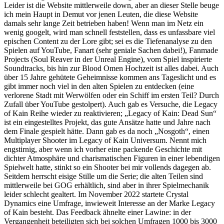
Leider ist die Website mittlerweile down, aber an dieser Stelle beuge
ich mein Haupt in Demut vor jenen Leuten, die diese Website
damals sehr lange Zeit betrieben haben! Wenn man im Netz ein
wenig googelt, wird man schnell feststellen, dass es unfassbare viel
epischen Content zu der Lore gibt; sei es die Tiefenanalyse zu den
Spielen auf YouTube, Fanart (sehr geniale Sachen dabei!), Fanmade
Projects (Soul Reaver in der Unreal Engine), vom Spiel inspirierte
Soundtracks, bis hin zur Blood Omen Hochzeit ist alles dabei. Auch
über 15 Jahre gehütete Geheimnisse kommen ans Tageslicht und es
gibt immer noch viel in den alten Spielen zu entdecken (eine
verlorene Stadt mit Werwölfen oder ein Schiff im ersten Teil? Durch
Zufall über YouTube gestolpert). Auch gab es Versuche, die Legacy
of Kain Reihe wieder zu reaktivieren; „Legacy of Kain: Dead Sun“
ist ein eingestelltes Projekt, das gute Ansätze hatte und Jahre nach
dem Finale gespielt hätte. Dann gab es da noch „Nosgoth“, einen
Multiplayer Shooter im Legacy of Kain Universum. Nennt mich
engstirnig, aber wenn ich vorher eine packende Geschichte mit
dichter Atmosphäre und charismatischen Figuren in einer lebendigen
Spielwelt hatte, stinkt so ein Shooter bei mir vollends dagegen ab.
Seitdem herrscht eisige Stille um die Serie; die alten Teilen sind
mittlerweile bei GOG erhältlich, sind aber in ihrer Spielmechanik
leider schlecht gealtert. Im November 2022 startete Crystal
Dynamics eine Umfrage, inwieweit Interesse an der Marke Legacy
of Kain besteht. Das Feedback ähnelte einer Lawine: in der
Vergangenheit beteiligten sich bei solchen Umfragen 1000 bis 3000