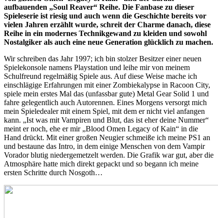
aufbauenden „Soul Reaver“ Reihe. Die Fanbase zu dieser
Spieleserie ist riesig und auch wenn die Geschichte bereits vor
vielen Jahren erzählt wurde, schreit der Charme danach, diese
Reihe in ein modernes Technikgewand zu kleiden und sowohl
Nostalgiker als auch eine neue Generation glücklich zu machen.
Wir schreiben das Jahr 1997; ich bin stolzer Besitzer einer neuen
Spielekonsole namens Playstation und leihe mir von meinem
Schulfreund regelmäßig Spiele aus. Auf diese Weise mache ich
einschlägige Erfahrungen mit einer Zombiekalypse in Racoon City,
spiele mein erstes Mal das (unfassbar gute) Metal Gear Solid 1 und
fahre gelegentlich auch Autorennen. Eines Morgens versorgt mich
mein Spieledealer mit einem Spiel, mit dem er nicht viel anfangen
kann. „Ist was mit Vampiren und Blut, das ist eher deine Nummer“
meint er noch, ehe er mir „Blood Omen Legacy of Kain“ in die
Hand drückt. Mit einer großen Neugier schmeiße ich meine PS1 an
und bestaune das Intro, in dem einige Menschen von dem Vampir
Vorador blutig niedergemetzelt werden. Die Grafik war gut, aber die
Atmosphäre hatte mich direkt gepackt und so begann ich meine
ersten Schritte durch Nosgoth…