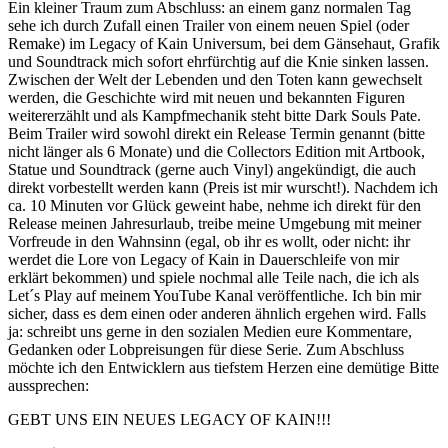
Ein kleiner Traum zum Abschluss: an einem ganz normalen Tag
sehe ich durch Zufall einen Trailer von einem neuen Spiel (oder
Remake) im Legacy of Kain Universum, bei dem Gänsehaut, Grafik
und Soundtrack mich sofort ehrfürchtig auf die Knie sinken lassen.
Zwischen der Welt der Lebenden und den Toten kann gewechselt
werden, die Geschichte wird mit neuen und bekannten Figuren
weitererzählt und als Kampfmechanik steht bitte Dark Souls Pate.
Beim Trailer wird sowohl direkt ein Release Termin genannt (bitte
nicht länger als 6 Monate) und die Collectors Edition mit Artbook,
Statue und Soundtrack (gerne auch Vinyl) angekündigt, die auch
direkt vorbestellt werden kann (Preis ist mir wurscht!). Nachdem ich
ca. 10 Minuten vor Glück geweint habe, nehme ich direkt für den
Release meinen Jahresurlaub, treibe meine Umgebung mit meiner
Vorfreude in den Wahnsinn (egal, ob ihr es wollt, oder nicht: ihr
werdet die Lore von Legacy of Kain in Dauerschleife von mir
erklärt bekommen) und spiele nochmal alle Teile nach, die ich als
Let´s Play auf meinem YouTube Kanal veröffentliche. Ich bin mir
sicher, dass es dem einen oder anderen ähnlich ergehen wird. Falls
ja: schreibt uns gerne in den sozialen Medien eure Kommentare,
Gedanken oder Lobpreisungen für diese Serie. Zum Abschluss
möchte ich den Entwicklern aus tiefstem Herzen eine demütige Bitte
aussprechen:
GEBT UNS EIN NEUES LEGACY OF KAIN!!!