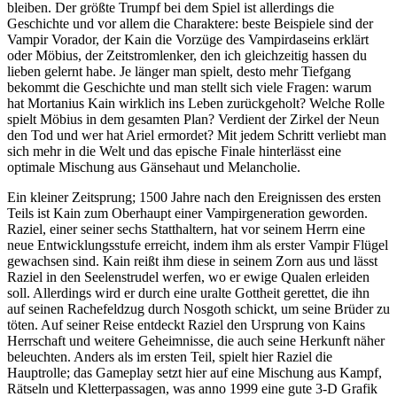
bleiben. Der größte Trumpf bei dem Spiel ist allerdings die
Geschichte und vor allem die Charaktere: beste Beispiele sind der
Vampir Vorador, der Kain die Vorzüge des Vampirdaseins erklärt
oder Möbius, der Zeitstromlenker, den ich gleichzeitig hassen du
lieben gelernt habe. Je länger man spielt, desto mehr Tiefgang
bekommt die Geschichte und man stellt sich viele Fragen: warum
hat Mortanius Kain wirklich ins Leben zurückgeholt? Welche Rolle
spielt Möbius in dem gesamten Plan? Verdient der Zirkel der Neun
den Tod und wer hat Ariel ermordet? Mit jedem Schritt verliebt man
sich mehr in die Welt und das epische Finale hinterlässt eine
optimale Mischung aus Gänsehaut und Melancholie.
Ein kleiner Zeitsprung; 1500 Jahre nach den Ereignissen des ersten
Teils ist Kain zum Oberhaupt einer Vampirgeneration geworden.
Raziel, einer seiner sechs Statthaltern, hat vor seinem Herrn eine
neue Entwicklungsstufe erreicht, indem ihm als erster Vampir Flügel
gewachsen sind. Kain reißt ihm diese in seinem Zorn aus und lässt
Raziel in den Seelenstrudel werfen, wo er ewige Qualen erleiden
soll. Allerdings wird er durch eine uralte Gottheit gerettet, die ihn
auf seinen Rachefeldzug durch Nosgoth schickt, um seine Brüder zu
töten. Auf seiner Reise entdeckt Raziel den Ursprung von Kains
Herrschaft und weitere Geheimnisse, die auch seine Herkunft näher
beleuchten. Anders als im ersten Teil, spielt hier Raziel die
Hauptrolle; das Gameplay setzt hier auf eine Mischung aus Kampf,
Rätseln und Kletterpassagen, was anno 1999 eine gute 3-D Grafik