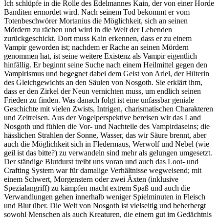
Ich schlüpfe in die Rolle des Edelmannes Kain, der von einer Horde
Banditen ermordet wird. Nach seinem Tod bekommt er vom
Totenbeschwörer Mortanius die Möglichkeit, sich an seinen
Mördern zu rächen und wird in die Welt der Lebenden
zurückgeschickt. Dort muss Kain erkennen, dass er zu einem
Vampir geworden ist; nachdem er Rache an seinen Mördern
genommen hat, ist seine weitere Existenz als Vampir eigentlich
hinfällig. Er beginnt seine Suche nach einem Heilmittel gegen den
Vampirismus und begegnet dabei dem Geist von Ariel, der Hüterin
des Gleichgewichts an den Säulen von Nosgoth. Sie erklärt ihm,
dass er den Zirkel der Neun vernichten muss, um endlich seinen
Frieden zu finden. Was danach folgt ist eine unfassbar geniale
Geschichte mit vielen Zwists, Intrigen, charismatischen Charakteren
und Zeitreisen. Aus der Vogelperspektive bereisen wir das Land
Nosgoth und fühlen die Vor- und Nachteile des Vampirdaseins; die
hässlichen Strahlen der Sonne, Wasser, das wir Säure brennt, aber
auch die Möglichkeit sich in Fledermaus, Werwolf und Nebel (wie
geil ist das bitte?) zu verwandeln sind mehr als gelungen umgesetzt.
Der ständige Blutdurst treibt uns voran und auch das Loot- und
Crafting System war für damalige Verhältnisse wegweisend; mit
einem Schwert, Morgenstern oder zwei Äxten (inklusive
Spezialangriff) zu kämpfen macht extrem Spaß und auch die
Verwandlungen gehen innerhalb weniger Spielminuten in Fleisch
und Blut über. Die Welt von Nosgoth ist vielseitig und beherbergt
sowohl Menschen als auch Kreaturen, die einem gut im Gedächtnis