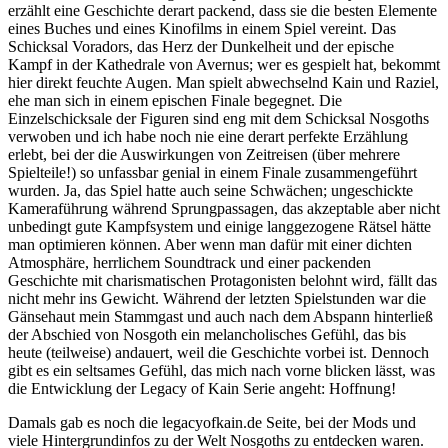
erzählt eine Geschichte derart packend, dass sie die besten Elemente
eines Buches und eines Kinofilms in einem Spiel vereint. Das
Schicksal Voradors, das Herz der Dunkelheit und der epische
Kampf in der Kathedrale von Avernus; wer es gespielt hat, bekommt
hier direkt feuchte Augen. Man spielt abwechselnd Kain und Raziel,
ehe man sich in einem epischen Finale begegnet. Die
Einzelschicksale der Figuren sind eng mit dem Schicksal Nosgoths
verwoben und ich habe noch nie eine derart perfekte Erzählung
erlebt, bei der die Auswirkungen von Zeitreisen (über mehrere
Spielteile!) so unfassbar genial in einem Finale zusammengeführt
wurden. Ja, das Spiel hatte auch seine Schwächen; ungeschickte
Kameraführung während Sprungpassagen, das akzeptable aber nicht
unbedingt gute Kampfsystem und einige langgezogene Rätsel hätte
man optimieren können. Aber wenn man dafür mit einer dichten
Atmosphäre, herrlichem Soundtrack und einer packenden
Geschichte mit charismatischen Protagonisten belohnt wird, fällt das
nicht mehr ins Gewicht. Während der letzten Spielstunden war die
Gänsehaut mein Stammgast und auch nach dem Abspann hinterließ
der Abschied von Nosgoth ein melancholisches Gefühl, das bis
heute (teilweise) andauert, weil die Geschichte vorbei ist. Dennoch
gibt es ein seltsames Gefühl, das mich nach vorne blicken lässt, was
die Entwicklung der Legacy of Kain Serie angeht: Hoffnung!
Damals gab es noch die legacyofkain.de Seite, bei der Mods und
viele Hintergrundinfos zu der Welt Nosgoths zu entdecken waren.