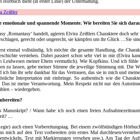
in Hörbuch dient (in erster Linie) der Unterhaltung.
ra Zeißler
motionale und spannende Momente. Wie bereiten Sie sich darauf v
y ‚Romantasy‘ handelt, agieren Elvira Zeißlers Charaktere doch sehr m
 verschlagen, gerecht oder ungerecht, sie kämpfen um ihr Glück …Sie sin
 erst einmal vollständig. Ich möchte die gesamte Handlung, die Cha
schichte verstehen. Dabei passiert schon sehr viel in mir (Elvira ka
um Leidwesen meiner Eltern vermutlich). Wie Kopfkino. Und ich fühle m
n zu lassen, gebe meiner Stimme die jeweilige Stimmung mit. Die Wort
h bin ihr sehr dankbar für das Vertrauen, das sie in mich und meine Ar
nliche Interpretation mit einbringe. So authentisch wie die Charakte
. Das ist meine Verantwortung. Mein Respekt nicht nur den Autorinn
ühlen – wiedergeben.
zubereiten?
Manuskript? / Wann habe ich noch einen freien Aufnahmezeitraum?
eit? …
it Regie) auch einen Vorbereitungstag. Bei einem zwölfstündigen Hörb
n mich auf den Text vorbereiten (ein erstes Mal durchlesen/verstehen
entwickeln, Text mit Markierungen versehen usw.). Am Tag der Aufn