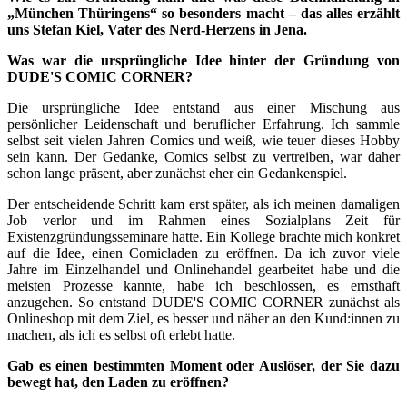
„München Thüringens“ so besonders macht – das alles erzählt
uns Stefan Kiel, Vater des Nerd-Herzens in Jena.
Was war die ursprüngliche Idee hinter der Gründung von
DUDE'S COMIC CORNER?
Die ursprüngliche Idee entstand aus einer Mischung aus
persönlicher Leidenschaft und beruflicher Erfahrung. Ich sammle
selbst seit vielen Jahren Comics und weiß, wie teuer dieses Hobby
sein kann. Der Gedanke, Comics selbst zu vertreiben, war daher
schon lange präsent, aber zunächst eher ein Gedankenspiel.
Der entscheidende Schritt kam erst später, als ich meinen damaligen
Job verlor und im Rahmen eines Sozialplans Zeit für
Existenzgründungsseminare hatte. Ein Kollege brachte mich konkret
auf die Idee, einen Comicladen zu eröffnen. Da ich zuvor viele
Jahre im Einzelhandel und Onlinehandel gearbeitet habe und die
meisten Prozesse kannte, habe ich beschlossen, es ernsthaft
anzugehen. So entstand DUDE'S COMIC CORNER zunächst als
Onlineshop mit dem Ziel, es besser und näher an den Kund:innen zu
machen, als ich es selbst oft erlebt hatte.
Gab es einen bestimmten Moment oder Auslöser, der Sie dazu
bewegt hat, den Laden zu eröffnen?