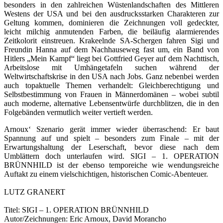
besonders in den zahlreichen Wüstenlandschaften des Mittleren
Westens der USA und bei den ausdrucksstarken Charakteren zur
Geltung kommen, dominieren die Zeichnungen voll gedeckter,
leicht milchig anmutenden Farben, die beiläufig alarmierendes
Zeitkolorit einstreuen. Krakeelnde SA-Schergen fahren Sigi und
Freundin Hanna auf dem Nachhauseweg fast um, ein Band von
Hitlers „Mein Kampf“ liegt bei Gottfried Geyer auf dem Nachttisch,
Arbeitslose mit Umhängetafeln suchen während der
Weltwirtschaftskrise in den USA nach Jobs. Ganz nebenbei werden
auch topaktuelle Themen verhandelt: Gleichberechtigung und
Selbstbestimmung von Frauen in Männerdomänen – wobei subtil
auch moderne, alternative Lebensentwürfe durchblitzen, die in den
Folgebänden vermutlich weiter vertieft werden.
Arnoux‘ Szenario gerät immer wieder überraschend: Er baut
Spannung auf und spielt – besonders zum Finale – mit der
Erwartungshaltung der Leserschaft, bevor diese nach dem
Umblättern doch unterlaufen wird. SIGI – 1. OPERATION
BRÜNNHILD ist der ebenso temporeiche wie wendungsreiche
Auftakt zu einem vielschichtigen, historischen Comic-Abenteuer.
LUTZ GRANERT
Titel: SIGI – 1. OPERATION BRÜNNHILD
Autor/Zeichnungen: Eric Arnoux, David Morancho