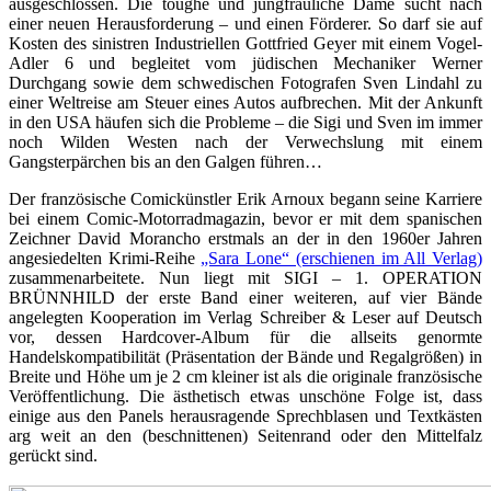
ausgeschlossen. Die toughe und jungfräuliche Dame sucht nach
einer neuen Herausforderung – und einen Förderer. So darf sie auf
Kosten des sinistren Industriellen Gottfried Geyer mit einem Vogel-
Adler 6 und begleitet vom jüdischen Mechaniker Werner
Durchgang sowie dem schwedischen Fotografen Sven Lindahl zu
einer Weltreise am Steuer eines Autos aufbrechen. Mit der Ankunft
in den USA häufen sich die Probleme – die Sigi und Sven im immer
noch Wilden Westen nach der Verwechslung mit einem
Gangsterpärchen bis an den Galgen führen…
Der französische Comickünstler Erik Arnoux begann seine Karriere
bei einem Comic-Motorradmagazin, bevor er mit dem spanischen
Zeichner David Morancho erstmals an der in den 1960er Jahren
angesiedelten Krimi-Reihe
„Sara Lone“ (erschienen im All Verlag)
zusammenarbeitete. Nun liegt mit SIGI – 1. OPERATION
BRÜNNHILD der erste Band einer weiteren, auf vier Bände
angelegten Kooperation im Verlag Schreiber & Leser auf Deutsch
vor, dessen Hardcover-Album für die allseits genormte
Handelskompatibilität (Präsentation der Bände und Regalgrößen) in
Breite und Höhe um je 2 cm kleiner ist als die originale französische
Veröffentlichung. Die ästhetisch etwas unschöne Folge ist, dass
einige aus den Panels herausragende Sprechblasen und Textkästen
arg weit an den (beschnittenen) Seitenrand oder den Mittelfalz
gerückt sind.