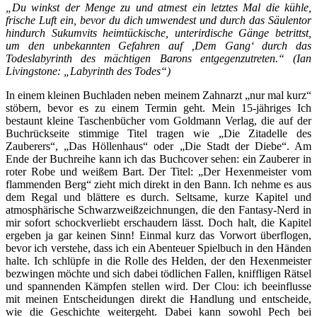
„Du winkst der Menge zu und atmest ein letztes Mal die kühle,
frische Luft ein, bevor du dich umwendest und durch das Säulentor
hindurch Sukumvits heimtückische, unterirdische Gänge betrittst,
um den unbekannten Gefahren auf ‚Dem Gang‘ durch das
Todeslabyrinth des mächtigen Barons entgegenzutreten.“ (Ian
Livingstone: „Labyrinth des Todes“)
In einem kleinen Buchladen neben meinem Zahnarzt „nur mal kurz“
stöbern, bevor es zu einem Termin geht. Mein 15-jähriges Ich
bestaunt kleine Taschenbücher vom Goldmann Verlag, die auf der
Buchrückseite stimmige Titel tragen wie „Die Zitadelle des
Zauberers“, „Das Höllenhaus“ oder „Die Stadt der Diebe“. Am
Ende der Buchreihe kann ich das Buchcover sehen: ein Zauberer in
roter Robe und weißem Bart. Der Titel: „Der Hexenmeister vom
flammenden Berg“ zieht mich direkt in den Bann. Ich nehme es aus
dem Regal und blättere es durch. Seltsame, kurze Kapitel und
atmosphärische Schwarzweißzeichnungen, die den Fantasy-Nerd in
mir sofort schockverliebt erschaudern lässt. Doch halt, die Kapitel
ergeben ja gar keinen Sinn! Einmal kurz das Vorwort überflogen,
bevor ich verstehe, dass ich ein Abenteuer Spielbuch in den Händen
halte. Ich schlüpfe in die Rolle des Helden, der den Hexenmeister
bezwingen möchte und sich dabei tödlichen Fallen, kniffligen Rätsel
und spannenden Kämpfen stellen wird. Der Clou: ich beeinflusse
mit meinen Entscheidungen direkt die Handlung und entscheide,
wie die Geschichte weitergeht. Dabei kann sowohl Pech bei