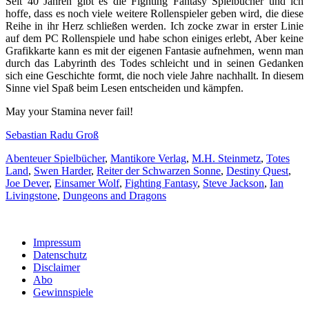
Seit 40 Jahren gibt es die Fighting Fantasy Spielbücher und ich
hoffe, dass es noch viele weitere Rollenspieler geben wird, die diese
Reihe in ihr Herz schließen werden. Ich zocke zwar in erster Linie
auf dem PC Rollenspiele und habe schon einiges erlebt, Aber keine
Grafikkarte kann es mit der eigenen Fantasie aufnehmen, wenn man
durch das Labyrinth des Todes schleicht und in seinen Gedanken
sich eine Geschichte formt, die noch viele Jahre nachhallt. In diesem
Sinne viel Spaß beim Lesen entscheiden und kämpfen.
May your Stamina never fail!
Sebastian Radu Groß
Abenteuer Spielbücher
,
Mantikore Verlag
,
M.H. Steinmetz
,
Totes
Land
,
Swen Harder
,
Reiter der Schwarzen Sonne
,
Destiny Quest
,
Joe Dever
,
Einsamer Wolf
,
Fighting Fantasy
,
Steve Jackson
,
Ian
Livingstone
,
Dungeons and Dragons
Impressum
Datenschutz
Disclaimer
Abo
Gewinnspiele