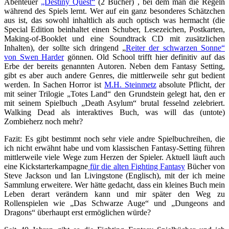
Abenteuer
„Destiny Quest“
(2 Bücher) , bei dem man die Regeln
während des Spiels lernt. Wer auf ein ganz besonderes Schätzchen
aus ist, das sowohl inhaltlich als auch optisch was hermacht (die
Special Edition beinhaltet einen Schuber, Lesezeichen, Postkarten,
Making-of-Booklet und eine Soundtrack CD mit zusätzlichen
Inhalten), der sollte sich dringend „
Reiter der schwarzen Sonne“
von Swen Harder
gönnen. Old School trifft hier definitiv auf das
Erbe der bereits genannten Autoren. Neben dem Fantasy Setting,
gibt es aber auch andere Genres, die mittlerweile sehr gut bedient
werden. In Sachen Horror ist
M.H. Steinmetz
absolute Pflicht, der
mit seiner Trilogie „Totes Land“ den Grundstein gelegt hat, den er
mit seinem Spielbuch „Death Asylum“ brutal fesselnd zelebriert.
Walking Dead als interaktives Buch, was will das (untote)
Zombieherz noch mehr?
Fazit: Es gibt bestimmt noch sehr viele andre Spielbuchreihen, die
ich nicht erwähnt habe und vom klassischen Fantasy-Setting führen
mittlerweile viele Wege zum Herzen der Spieler. Aktuell läuft auch
eine Kickstarterkampagne
für die alten Fighting Fantasy
Bücher von
Steve Jackson und Ian Livingstone (Englisch), mit der ich meine
Sammlung erweitere. Wer hätte gedacht, dass ein kleines Buch mein
Leben derart verändern kann und mir später den Weg zu
Rollenspielen wie „Das Schwarze Auge“ und „Dungeons and
Dragons“ überhaupt erst ermöglichen würde?