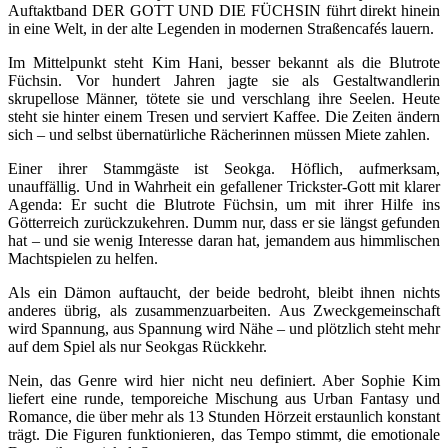
Auftaktband DER GOTT UND DIE FÜCHSIN führt direkt hinein
in eine Welt, in der alte Legenden in modernen Straßencafés lauern.
Im Mittelpunkt steht Kim Hani, besser bekannt als die Blutrote
Füchsin. Vor hundert Jahren jagte sie als Gestaltwandlerin
skrupellose Männer, tötete sie und verschlang ihre Seelen. Heute
steht sie hinter einem Tresen und serviert Kaffee. Die Zeiten ändern
sich – und selbst übernatürliche Rächerinnen müssen Miete zahlen.
Einer ihrer Stammgäste ist Seokga. Höflich, aufmerksam,
unauffällig. Und in Wahrheit ein gefallener Trickster-Gott mit klarer
Agenda: Er sucht die Blutrote Füchsin, um mit ihrer Hilfe ins
Götterreich zurückzukehren. Dumm nur, dass er sie längst gefunden
hat – und sie wenig Interesse daran hat, jemandem aus himmlischen
Machtspielen zu helfen.
Als ein Dämon auftaucht, der beide bedroht, bleibt ihnen nichts
anderes übrig, als zusammenzuarbeiten. Aus Zweckgemeinschaft
wird Spannung, aus Spannung wird Nähe – und plötzlich steht mehr
auf dem Spiel als nur Seokgas Rückkehr.
Nein, das Genre wird hier nicht neu definiert. Aber Sophie Kim
liefert eine runde, temporeiche Mischung aus Urban Fantasy und
Romance, die über mehr als 13 Stunden Hörzeit erstaunlich konstant
trägt. Die Figuren funktionieren, das Tempo stimmt, die emotionale