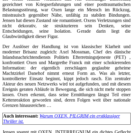
gezeichnet von Kriegserfahrungen und einer posttraumatischen
Belastungsstörung, war Oxen lange ein Mensch im Rückzug,
misstrauisch gegenüber Nähe, unfähig zu stabilen Bindungen.
Jensen hat diesen Zustand nie romantisiert. Oxens Verletzungen sind
nicht dekorativ, sie strukturieren sein Denken, seine
Entscheidungen, seine Isolation. Gerade darin liegt die
Glaubwürdigkeit dieser Figur.
Der Auslöser der Handlung ist von klassischer Klarheit und
moderner Brisanz zugleich: Axel Mossman, Chef des dänische
Inlandsnachrichtendiensts Politiets Efterretningstjeneste (PET) ,
konfrontiert Oxen und Margrethe Franck mit einer schokierenden
Information: der eigentlich zerschlagen geglaubte geheime
Machtzirkel Danehof nimmt erneut Form an. Was als letzter,
kontrollierter Einsatz beginnt, kippt jedoch rasch. Ein zentraler
Akteur des neuen Netzwerks wird tot aufgefunden, und mit diesem
Ereignis geraten Abläufe in Bewegung, die sich nicht mehr stoppen
lassen. Oxen erkennt, dass seine Ermittlungen längst Teil einer
Kettenreaktion geworden sind, deren Folgen weit über nationale
Grenzen hinausreichen …
Auch interessant:
Warum OXEN. PILGRIM ein erstklassiger
Thriller ist.
Jensen spannt mit OXEN. INTERREGNUM ein dichtes Geflecht