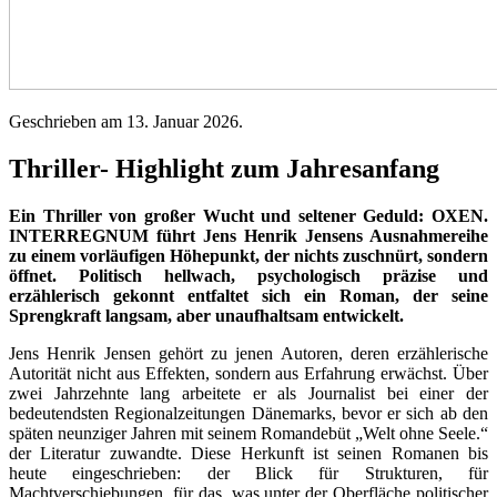
Geschrieben am
13. Januar 2026
.
Thriller- Highlight zum Jahresanfang
Ein Thriller von großer Wucht und seltener Geduld: OXEN.
INTERREGNUM führt Jens Henrik Jensens Ausnahmereihe
zu einem vorläufigen Höhepunkt, der nichts zuschnürt, sondern
öffnet. Politisch hellwach, psychologisch präzise und
erzählerisch gekonnt entfaltet sich ein Roman, der seine
Sprengkraft langsam, aber unaufhaltsam entwickelt.
Jens Henrik Jensen gehört zu jenen Autoren, deren erzählerische
Autorität nicht aus Effekten, sondern aus Erfahrung erwächst. Über
zwei Jahrzehnte lang arbeitete er als Journalist bei einer der
bedeutendsten Regionalzeitungen Dänemarks, bevor er sich ab den
späten neunziger Jahren mit seinem Romandebüt „Welt ohne Seele.“
der Literatur zuwandte. Diese Herkunft ist seinen Romanen bis
heute eingeschrieben: der Blick für Strukturen, für
Machtverschiebungen, für das, was unter der Oberfläche politischer