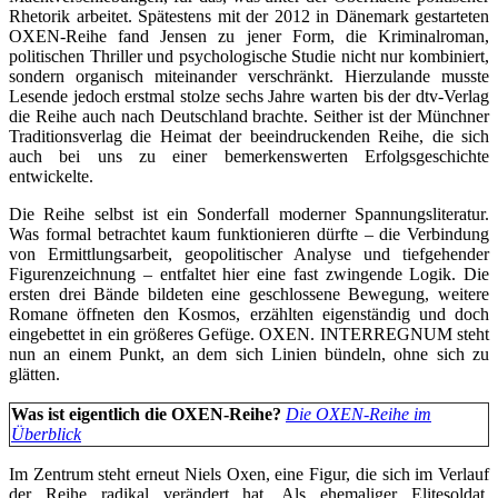
Rhetorik arbeitet. Spätestens mit der 2012 in Dänemark gestarteten
OXEN-Reihe fand Jensen zu jener Form, die Kriminalroman,
politischen Thriller und psychologische Studie nicht nur kombiniert,
sondern organisch miteinander verschränkt. Hierzulande musste
Lesende jedoch erstmal stolze sechs Jahre warten bis der dtv-Verlag
die Reihe auch nach Deutschland brachte. Seither ist der Münchner
Traditionsverlag die Heimat der beeindruckenden Reihe, die sich
auch bei uns zu einer bemerkenswerten Erfolgsgeschichte
entwickelte.
Die Reihe selbst ist ein Sonderfall moderner Spannungsliteratur.
Was formal betrachtet kaum funktionieren dürfte – die Verbindung
von Ermittlungsarbeit, geopolitischer Analyse und tiefgehender
Figurenzeichnung – entfaltet hier eine fast zwingende Logik. Die
ersten drei Bände bildeten eine geschlossene Bewegung, weitere
Romane öffneten den Kosmos, erzählten eigenständig und doch
eingebettet in ein größeres Gefüge. OXEN. INTERREGNUM steht
nun an einem Punkt, an dem sich Linien bündeln, ohne sich zu
glätten.
Was ist eigentlich die OXEN-Reihe?
Die OXEN-Reihe im
Überblick
Im Zentrum steht erneut Niels Oxen, eine Figur, die sich im Verlauf
der Reihe radikal verändert hat. Als ehemaliger Elitesoldat,