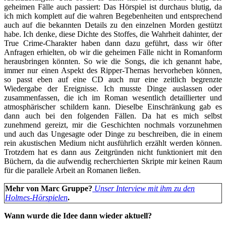
geheimen Fälle auch passiert: Das Hörspiel ist durchaus blutig, da
ich mich komplett auf die wahren Begebenheiten und entsprechend
auch auf die bekannten Details zu den einzelnen Morden gestützt
habe. Ich denke, diese Dichte des Stoffes, die Wahrheit dahinter, der
True Crime-Charakter haben dann dazu geführt, dass wir öfter
Anfragen erhielten, ob wir die geheimen Fälle nicht in Romanform
herausbringen könnten. So wie die Songs, die ich genannt habe,
immer nur einen Aspekt des Ripper-Themas hervorheben können,
so passt eben auf eine CD auch nur eine zeitlich begrenzte
Wiedergabe der Ereignisse. Ich musste Dinge auslassen oder
zusammenfassen, die ich im Roman wesentlich detaillierter und
atmosphärischer schildern kann. Dieselbe Einschränkung gab es
dann auch bei den folgenden Fällen. Da hat es mich selbst
zunehmend gereizt, mir die Geschichten nochmals vorzunehmen
und auch das Ungesagte oder Dinge zu beschreiben, die in einem
rein akustischen Medium nicht ausführlich erzählt werden können.
Trotzdem hat es dann aus Zeitgründen nicht funktioniert mit den
Büchern, da die aufwendig recherchierten Skripte mir keinen Raum
für die parallele Arbeit an Romanen ließen.
Mehr von Marc Gruppe?
Unser Interview mit ihm zu den
Holmes-Hörspielen
.
Wann wurde die Idee dann wieder aktuell?