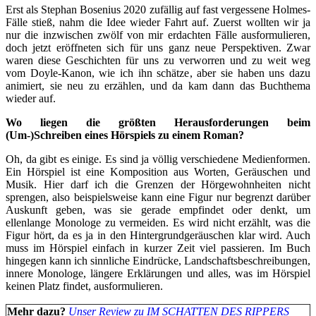
Erst als Stephan Bosenius 2020 zufällig auf fast vergessene Holmes-
Fälle stieß, nahm die Idee wieder Fahrt auf. Zuerst wollten wir ja
nur die inzwischen zwölf von mir erdachten Fälle ausformulieren,
doch jetzt eröffneten sich für uns ganz neue Perspektiven. Zwar
waren diese Geschichten für uns zu verworren und zu weit weg
vom Doyle-Kanon, wie ich ihn schätze, aber sie haben uns dazu
animiert, sie neu zu erzählen, und da kam dann das Buchthema
wieder auf.
Wo liegen die größten Herausforderungen beim
(Um-)Schreiben eines Hörspiels zu einem Roman?
Oh, da gibt es einige. Es sind ja völlig verschiedene Medienformen.
Ein Hörspiel ist eine Komposition aus Worten, Geräuschen und
Musik. Hier darf ich die Grenzen der Hörgewohnheiten nicht
sprengen, also beispielsweise kann eine Figur nur begrenzt darüber
Auskunft geben, was sie gerade empfindet oder denkt, um
ellenlange Monologe zu vermeiden. Es wird nicht erzählt, was die
Figur hört, da es ja in den Hintergrundgeräuschen klar wird. Auch
muss im Hörspiel einfach in kurzer Zeit viel passieren. Im Buch
hingegen kann ich sinnliche Eindrücke, Landschaftsbeschreibungen,
innere Monologe, längere Erklärungen und alles, was im Hörspiel
keinen Platz findet, ausformulieren.
Mehr dazu?
Unser Review zu IM SCHATTEN DES RIPPERS