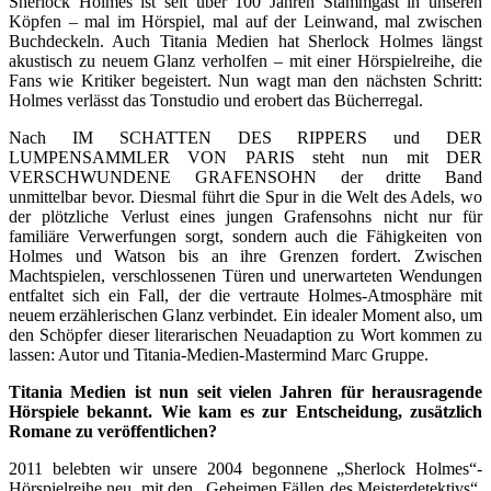
Sherlock Holmes ist seit über 100 Jahren Stammgast in unseren
Köpfen – mal im Hörspiel, mal auf der Leinwand, mal zwischen
Buchdeckeln. Auch Titania Medien hat Sherlock Holmes längst
akustisch zu neuem Glanz verholfen – mit einer Hörspielreihe, die
Fans wie Kritiker begeistert. Nun wagt man den nächsten Schritt:
Holmes verlässt das Tonstudio und erobert das Bücherregal.
Nach IM SCHATTEN DES RIPPERS und DER
LUMPENSAMMLER VON PARIS steht nun mit DER
VERSCHWUNDENE GRAFENSOHN der dritte Band
unmittelbar bevor. Diesmal führt die Spur in die Welt des Adels, wo
der plötzliche Verlust eines jungen Grafensohns nicht nur für
familiäre Verwerfungen sorgt, sondern auch die Fähigkeiten von
Holmes und Watson bis an ihre Grenzen fordert. Zwischen
Machtspielen, verschlossenen Türen und unerwarteten Wendungen
entfaltet sich ein Fall, der die vertraute Holmes-Atmosphäre mit
neuem erzählerischen Glanz verbindet. Ein idealer Moment also, um
den Schöpfer dieser literarischen Neuadaption zu Wort kommen zu
lassen: Autor und Titania-Medien-Mastermind Marc Gruppe.
Titania Medien ist nun seit vielen Jahren für herausragende
Hörspiele bekannt. Wie kam es zur Entscheidung, zusätzlich
Romane zu veröffentlichen?
2011 belebten wir unsere 2004 begonnene „Sherlock Holmes“-
Hörspielreihe neu, mit den „Geheimen Fällen des Meisterdetektivs“.