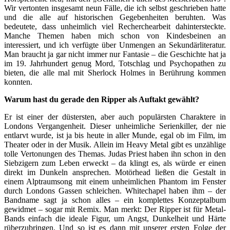
Wir vertonten insgesamt neun Fälle, die ich selbst geschrieben hatte
und die alle auf historischen Gegebenheiten beruhten. Was
bedeutete, dass unheimlich viel Recherchearbeit dahintersteckte.
Manche Themen haben mich schon von Kindesbeinen an
interessiert, und ich verfügte über Unmengen an Sekundärliteratur.
Man braucht ja gar nicht immer nur Fantasie – die Geschichte hat ja
im 19. Jahrhundert genug Mord, Totschlag und Psychopathen zu
bieten, die alle mal mit Sherlock Holmes in Berührung kommen
konnten.
Warum hast du gerade den Ripper als Auftakt gewählt?
Er ist einer der düstersten, aber auch populärsten Charaktere in
Londons Vergangenheit. Dieser unheimliche Serienkiller, der nie
entlarvt wurde, ist ja bis heute in aller Munde, egal ob im Film, im
Theater oder in der Musik. Allein im Heavy Metal gibt es unzählige
tolle Vertonungen des Themas. Judas Priest haben ihn schon in den
Siebzigern zum Leben erweckt – da klingt es, als würde er einen
direkt im Dunkeln ansprechen. Motörhead ließen die Gestalt in
einem Alptraumsong mit einem unheimlichen Phantom im Fenster
durch Londons Gassen schleichen. Whitechapel haben ihm – der
Bandname sagt ja schon alles – ein komplettes Konzeptalbum
gewidmet – sogar mit Remix. Man merkt: Der Ripper ist für Metal-
Bands einfach die ideale Figur, um Angst, Dunkelheit und Härte
rüberzubringen. Und so ist es dann mit unserer ersten Folge der